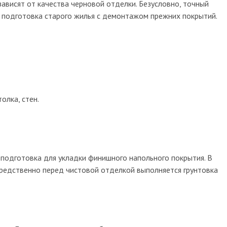
ж теплых полов
т гостиной
т квартиры в
хнические работы
ависят от качества черновой отделки. Безусловно, точный
вке
и подготовка старого жилья с демонтажом прежних покрытий.
т офисов
ромонтажные
т детской комнаты
ж отопления дома
ый ремонт квартир
ы
т спальни
ж инфракрасного
т гостиниц
го пола
т таунхаусов
т стен
т балкона
т потолка
т пола
олка, стен.
изоляция
а с плиткой
 подготовка для укладки финишного напольного покрытия. В
средственно перед чистовой отделкой выполняется грунтовка