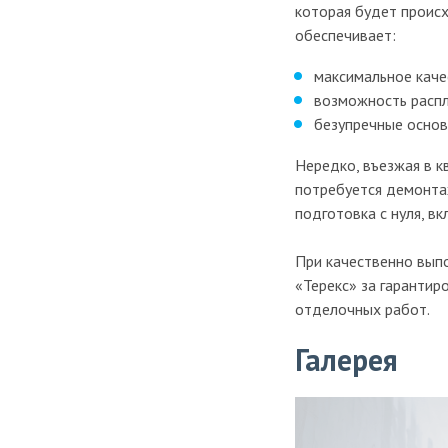
которая будет происх
Ремонт студии
обеспечивает:
Ремонт в новостройках
максимальное каче
под ключ
возможность распл
безупречные основ
Дизайнерский ремонт
Нередко, въезжая в к
Ремонтные работы
потребуется демонтаж
подготовка с нуля, в
Демонтажные работы
Сантехнические работы
При качественно вып
«Терекс» за гаранти
Электромонтажные
отделочных работ.
работы
Галерея
Ремонт стен
Ремонт потолка
Ремонт пола