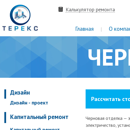
Калькулятор ремонта
Главная
О компа
Инфор
ЧЕР
Ведущи
Схема
Оплат
Отзыв
Дизайн
Акции
Рассчитать ст
Дизайн - проект
Партн
Капитальный ремонт
Черновая отделка — э
Ваканс
электричество, устан
Капитальный ремонт