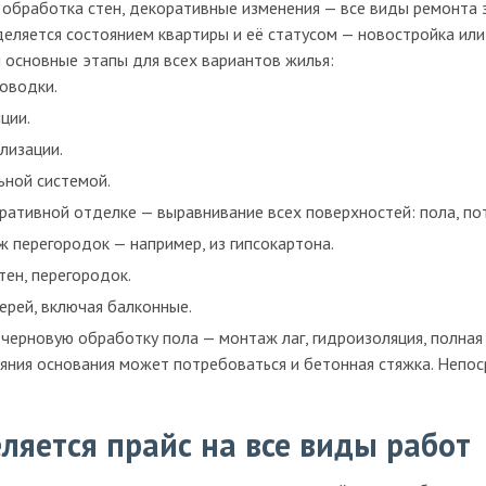
Отопление
Монта
Ремон
Ремон
Санте
 обработка стен, декоративные изменения — все виды ремонта з
хрущё
деляется состоянием квартиры и её статусом — новостройка ил
Ремонт для юридических
Ремон
Элект
Ремон
Монта
 основные этапы для всех вариантов жилья:
лиц
Элитн
работ
оводки.
Ремон
Монта
Ремон
Ремонт
тёпло
Ремон
Ремон
ции.
Ремон
лизации.
Капитальный ремонт
Ремон
ьной системой.
Ремон
ративной отделке — выравнивание всех поверхностей: пола, пот
Звуко
 перегородок — например, из гипсокартона.
тен, перегородок.
Работ
ерей, включая балконные.
черновую обработку пола — монтаж лаг, гидроизоляция, полная
яния основания может потребоваться и бетонная стяжка. Непо
ляется прайс на все виды работ