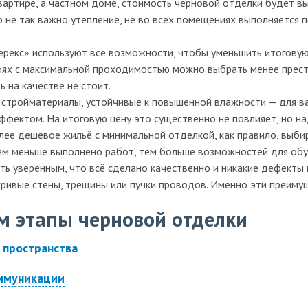
квартире, а частном доме, стоимость черновой отделки будет вы
р не так важно утепление, не во всех помещениях выполняется 
рекс» используют все возможности, чтобы уменьшить итоговую 
иях с максимальной проходимостью можно выбрать менее прести
ь на качестве не стоит.
стройматериалы, устойчивые к повышенной влажности — для ва
фектом. На итоговую цену это существенно не повлияет, но над
олее дешевое жильё с минимальной отделкой, как правило, выб
ем меньше выполнено работ, тем больше возможностей для обус
ь уверенным, что всё сделано качественно и никакие дефекты 
кривые стены, трещины или пучки проводов. Именно эти преиму
м этапы черновой отделки
 пространства
ммуникации