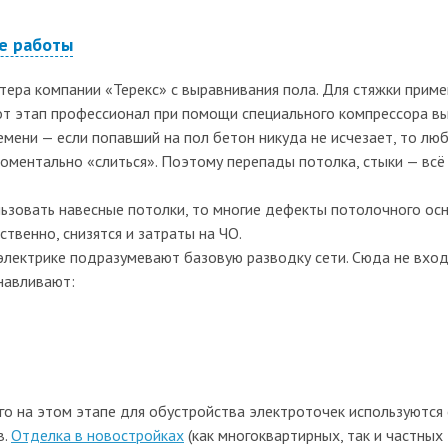
ые работы
ера компании «Терекс» с выравнивания пола. Для стяжки примен
от этап профессионал при помощи специального компрессора вы
мени — если попавший на пол бетон никуда не исчезает, то люб
оментально «слиться». Поэтому перепады потолка, стыки — вс
ьзовать навесные потолки, то многие дефекты потолочного осн
ственно, снизятся и затраты на ЧО.
электрике подразумевают базовую разводку сети. Сюда не вход
анавливают:
го на этом этапе для обустройства электроточек используются
в.
Отделка в новостройках
(как многоквартирных, так и частных