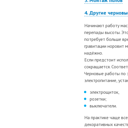
3. Монтаж полов
Ремонт под ключ
4. Другие чернов
Ремонт таунхаусов
Начинают работу маст
Элитный ремонт квартир
перепады высоты. Эт
Ремонт квартиры в
потребует больше вре
гравитации норовит м
хрущёвке
надёжно.
Ремонт 4-комнатной
Если предстоит испол
квартиры
сокращается. Соответ
Черновые работы по 
Ремонт 2-комнатной
электропитание, уст
квартиры
электрощиток,
Ремонт 3-комнатной
розетки;
квартиры
выключатели.
Ремонт 1-комнатной
На практике чаще все
декоративных качест
квартиры