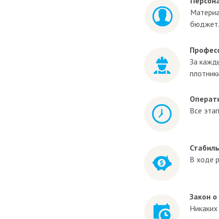
Персон
Материа
бюджет
Профес
За кажд
плотник
Операт
Все этап
Стабиль
В ходе 
Закон о
Никаких