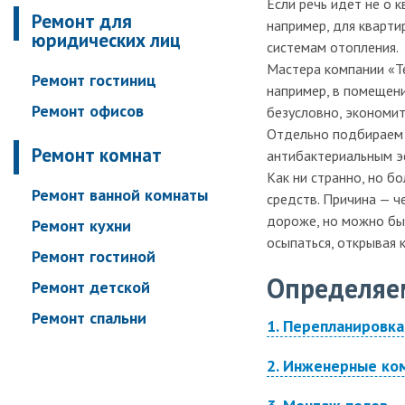
Если речь идёт не о 
Ремонт для
например, для кварти
юридических лиц
системам отопления.
Мастера компании «Те
Ремонт гостиниц
например, в помещен
Ремонт офисов
безусловно, экономит
Отдельно подбираем 
Ремонт комнат
антибактериальным эф
Как ни странно, но б
Ремонт ванной комнаты
средств. Причина — ч
дороже, но можно быт
Ремонт кухни
осыпаться, открывая 
Ремонт гостиной
Определяе
Ремонт детской
Ремонт спальни
1. Перепланировка
Ремонт балконов и
2. Инженерные ко
лоджий